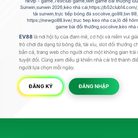
rikvip - game
,
789club game
,
iwin game bài thượng lưu
Sunwin
,
sunwin 2026
,
kèo nhà cái
,
https://b52club14.com/
tải sunwin
,
trực tiếp bóng đá socolive
,
go88
,
bin 88
,
https://newgo88.live/
,
truc tiep keo nha cai
,
lô đề hôm
game bài đổi thưởng
,
socolive
,
kèo nhà 
EV88
là nơi hội tụ của đam mê, cơ hội và niềm vui giải 
trò chơi đa dạng từ bóng đá, tài xỉu, slot đổi thưởng 
bắn cá, trang web cho người chơi một không gian trải
tuyệt đối. Cùng xem điều gì khiến nhà cái trở thành 
người lựa chọn mỗi ngày.
ĐĂNG KÝ
ĐĂNG NHẬP