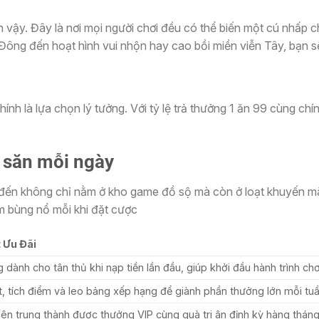
n vậy. Đây là nơi mọi người chơi đều có thể biến một cú nhấp c
Đông đến hoạt hình vui nhộn hay cao bồi miền viễn Tây, bạn sẽ
nh là lựa chọn lý tưởng. Với tỷ lệ trả thưởng 1 ăn 99 cùng chí
 săn mỗi ngày
đến không chỉ nằm ở kho game đồ sộ mà còn ở loạt khuyến mãi 
m bùng nổ mỗi khi đặt cược
t Ưu Đãi
 dành cho tân thủ khi nạp tiền lần đầu, giúp khởi đầu hành trình chơ
t, tích điểm và leo bảng xếp hạng để giành phần thưởng lớn mỗi tuầ
ên trung thành được thưởng VIP cùng quà tri ân định kỳ hàng tháng