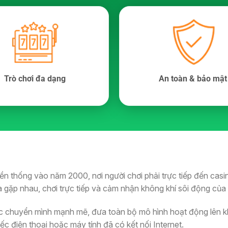
Trò chơi đa dạng
An toàn & bảo mật
ền thống vào năm 2000, nơi người chơi phải trực tiếp đến casi
 gặp nhau, chơi trực tiếp và cảm nhận không khí sôi động của
 chuyển mình mạnh mẽ, đưa toàn bộ mô hình hoạt động lên khô
ếc điện thoại hoặc máy tính đã có kết nối Internet.