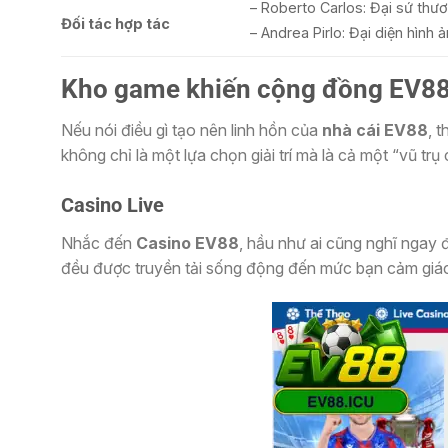
– Roberto Carlos: Đại sứ thươ
Đối tác hợp tác
– Andrea Pirlo: Đại diện hình ả
Kho game khiến cộng đồng EV88
Nếu nói điều gì tạo nên linh hồn của
nhà cái EV88
, 
không chỉ là một lựa chọn giải trí mà là cả một “vũ tr
Casino Live
Nhắc đến
Casino EV88
, hầu như ai cũng nghĩ ngay 
đều được truyền tải sống động đến mức bạn cảm giác