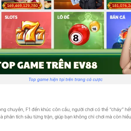
Top game hiện tại trên trang cá cược
bóng chuyền, F1 đến khúc côn cầu, người chơi có thể “cháy” hế
 và phân tích sâu từng trận, giúp bạn không chỉ chơi mà còn hiể