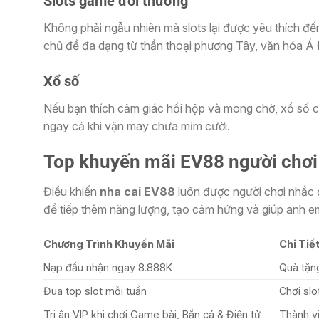
Slots game đổi thưởng
Không phải ngẫu nhiên mà slots lại được yêu thích đế
chủ đề đa dạng từ thần thoại phương Tây, văn hóa Á 
Xổ số
Nếu bạn thích cảm giác hồi hộp và mong chờ, xổ số chí
ngay cả khi vận may chưa mỉm cười.
Top khuyến mãi EV88 người chơi
Điều khiến
nha cai EV88
luôn được người chơi nhắc 
để tiếp thêm năng lượng, tạo cảm hứng và giúp anh e
Chương Trình Khuyến Mãi
Chi Tiế
Nạp đầu nhận ngay 8.888K
Quà tặng
Đua top slot mỗi tuần
Chơi slo
Tri ân VIP khi chơi Game bài, Bắn cá & Điện tử
Thành vi