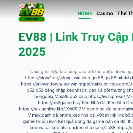
Chuyển
đến
HOME
Casino
Thể T
nội
dung
EV88 | Link Truy Cập
2025
Chúng tôi hợp tác cùng các đối tác được nhiều ngư
https://rikvip1.cc/
,
rikvip
,
iwin club
,
go 88
,
go 88
,
hitclub
,
https://sunwin.town/
,
sunwin
,
https://taixiuonlines.com/
,
t
b52
,
b52 đăng nhập
,
keonhacai
,
bắn cá đổi thưởng
,
chơ
bongdalu
,
Max88
,
b52 club
,
https://iwin.press/
,
Ma
https://b52game.biz/
,
Kèo Nhà Cái
,
Kèo Nhà Cái
https://taixiuonline.life/
,
Xin88
,
7M
,
game tài xỉu
,
gametaixi
V max
,
đánh đề online
,
kèo nhà cái
,
v9bet link
,
link b9
game tài xỉu
,
iwin
,
Kết quả bóng đá
,
game bắn cá đổi th
keonhacai
,
kèo nhà cái
,
kèo nhà cái 5
,
Go88
,
https:/